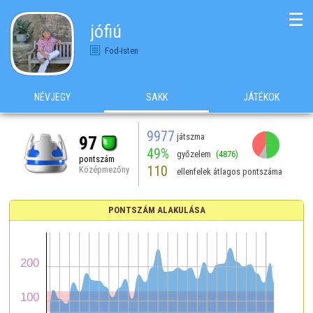
☰
jófiú
Fod-Isten
NÉVJEGY
SAKK
JÁTÉKOK
9977
játszma
97
49%
győzelem
(4876)
pontszám
110
Középmezőny
ellenfelek átlagos pontszáma
PONTSZÁM ALAKULÁSA