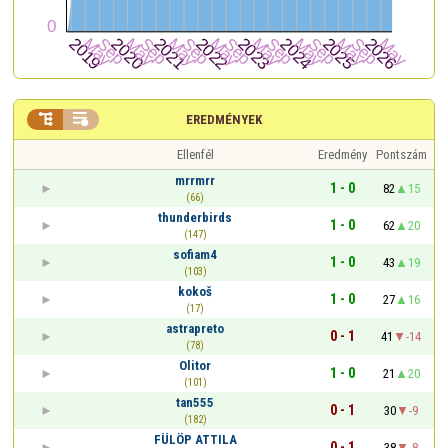


EREDMÉNYEK
Ellenfél
Eredmény
Pontszám
mrrmrr
1 - 0
82
15
(66)
thunderbirds
1 - 0
62
20
(147)
sofiam4
1 - 0
43
19
(103)
kokoš
1 - 0
27
16
(17)
astrapreto
0 - 1
41
-14
(78)
Olitor
1 - 0
21
20
(101)
tan555
0 - 1
30
-9
(182)
FÜLÖP ATTILA
0 - 1
38
-8