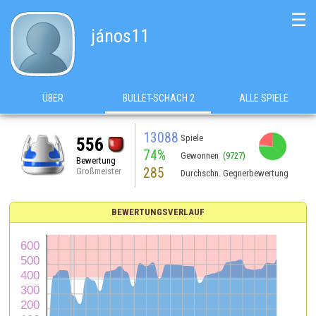
☰
jános11
ÜBER
BULLET-SCHACH 2
ALLE SPIELE
13088
Spiele
556
74%
Gewonnen
(9727)
Bewertung
285
Großmeister
Durchschn. Gegnerbewertung
BEWERTUNGSVERLAUF