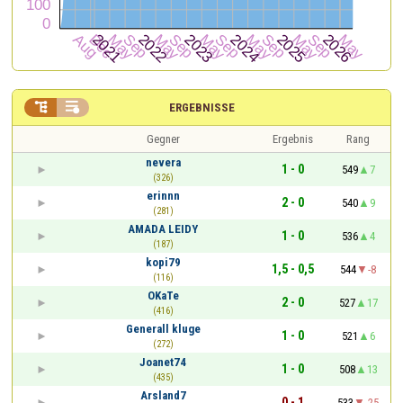


ERGEBNISSE
Gegner
Ergebnis
Rang
nevera
1 - 0
549
7
(326)
erinnn
2 - 0
540
9
(281)
AMADA LEIDY
1 - 0
536
4
(187)
kopi79
1,5 - 0,5
544
-8
(116)
OKaTe
2 - 0
527
17
(416)
Generall kluge
1 - 0
521
6
(272)
Joanet74
1 - 0
508
13
(435)
Arsland7
0 - 1
533
-25