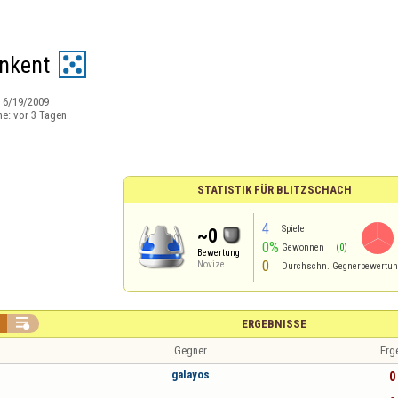
ankent
:
6/19/2009
ne:
vor 3 Tagen
STATISTIK FÜR BLITZSCHACH
4
Spiele
~0
0%
Gewonnen
(0)
Bewertung
0
Novize
Durchschn. Gegnerbewertu

ERGEBNISSE
Gegner
Erg
galayos
0 