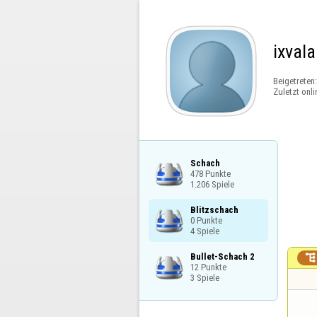
ixval
Beigetreten
Zuletzt onli
Schach

478 Punkte

1.206 Spiele
Blitzschach

0 Punkte

4 Spiele
Bullet-Schach 2


12 Punkte

3 Spiele