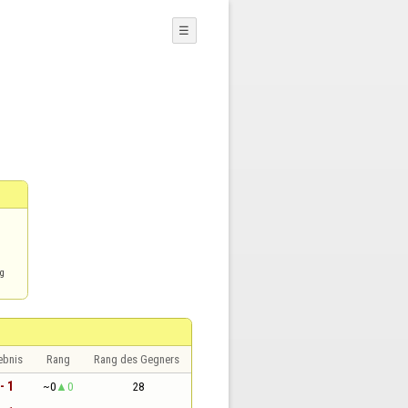
☰
ng
ebnis
Rang
Rang des Gegners
- 1
~0
0
28