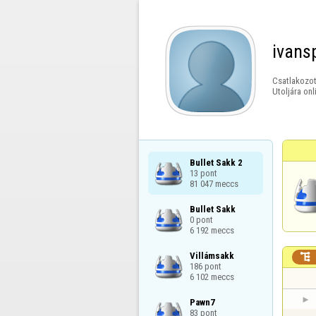
ivans
Csatlakozot
Utoljára onl
Bullet Sakk 2

13 pont

81 047 meccs
Bullet Sakk

0 pont

6 192 meccs
Villámsakk


186 pont

6 102 meccs
Pawn7

83 pont
