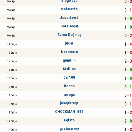
diego aqp
0 - 3
9 órája
mohmaths
0 - 1
9 órája
Jose david
1 - 0
9 órája
Bora Jogar
1 - 0
9 órája
Evren Doğmuş
0 - 2
9 órája
júcar
1 - 4
11 órája
Nakamuro
1 - 3
12 órája
giuntini
2 - 3
12 órája
Stallion
1 - 0
13 órája
Car100
1 - 0
13 órája
ticooo
3 - 1
13 órája
arroga
0 - 1
13 órája
josepbraga
0 - 1
13 órája
CHOCOMAN_097
1 - 2
13 órája
Egisto
2 - 0
14 órája
gustavo rey
1 - 3
14 órája