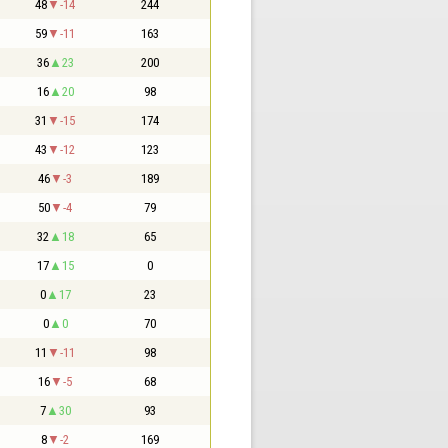
48
-14
244
59
-11
163
36
23
200
16
20
98
31
-15
174
43
-12
123
46
-3
189
50
-4
79
32
18
65
17
15
0
0
17
23
0
0
70
11
-11
98
16
-5
68
7
30
93
8
-2
169