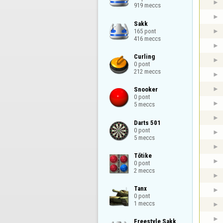
919 meccs
Sakk

165 pont

416 meccs
Curling

0 pont

212 meccs
Snooker

0 pont

5 meccs
Darts 501

0 pont

5 meccs
Tőtike

0 pont

2 meccs
Tanx

0 pont

1 meccs
Freestyle Sakk
