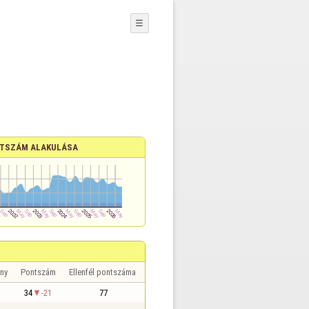
☰
TSZÁM ALAKULÁSA
ny
Pontszám
Ellenfél pontszáma
34
-21
77