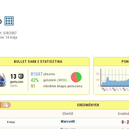
p
t:
5/8/2007
ine:
14 órája
BULLET SAKK 2 STATISZTIKA
PON
81047
játszma
13
42%
győzelem
(34151)
pontszám
91
Újonc
ellenfelek átlagos pontszáma

EREDMÉNYEK
Ellenfél
Eredmé
Marco40
0 - 2
8 órája