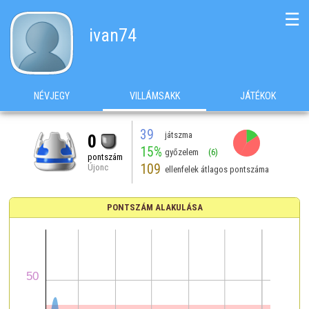
☰
ivan74
NÉVJEGY
VILLÁMSAKK
JÁTÉKOK
39
játszma
0
15%
győzelem
(6)
pontszám
109
Újonc
ellenfelek átlagos pontszáma
PONTSZÁM ALAKULÁSA