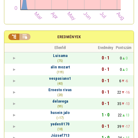


EREDMÉNYEK
Ellenfél
Eredmény
Pontszám
Luisama
0 - 1
0
0
(75)
alin mozart
0 - 1
0
0
(119)
vespasiano1
0 - 1
6
-6
(40)
Ernesto rivas
0 - 1
22
-16
(20)
delavega
0 - 1
35
-13
(99)
husein jalo
1 - 0
22
13
(~17)
yedes0170
0 - 1
39
-17
(18)
József713
1 - 0
24
15