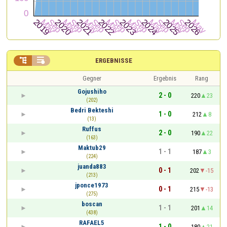


ERGEBNISSE
Gegner
Ergebnis
Rang
Gojushiho
2 - 0
220
23
(202)
Bedri Bekteshi
1 - 0
212
8
(13)
Ruffus
2 - 0
190
22
(163)
Maktub29
1 - 1
187
3
(224)
juanda883
0 - 1
202
-15
(213)
jponce1973
0 - 1
215
-13
(275)
boscan
1 - 1
201
14
(438)
RAFAEL5
1 - 0
180
21