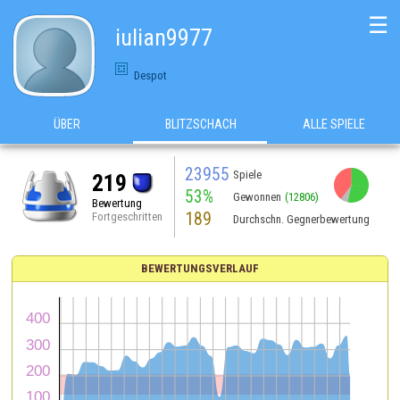
☰
iulian9977
Despot
ÜBER
BLITZSCHACH
ALLE SPIELE
23955
Spiele
219
53%
Gewonnen
(12806)
Bewertung
189
Fortgeschritten
Durchschn. Gegnerbewertung
BEWERTUNGSVERLAUF