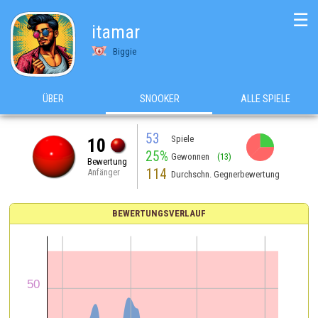
☰
itamar
Biggie
ÜBER
SNOOKER
ALLE SPIELE
53
Spiele
10
25%
Gewonnen
(13)
Bewertung
114
Anfänger
Durchschn. Gegnerbewertung
BEWERTUNGSVERLAUF