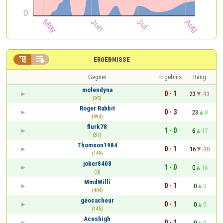


ERGEBNISSE
Gegner
Ergebnis
Rang
molendyna
0 - 1
23
-13
(95)
Roger Rabbit
0 - 3
23
0
(994)
flurk78
1 - 0
6
17
(37)
Thomson1984
0 - 1
16
-10
(149)
joker8408
1 - 0
0
16
(0)
MmdWilli
0 - 1
0
0
(404)
géocacheur
0 - 1
0
0
(145)
Aceshigh
0 - 1
0
0