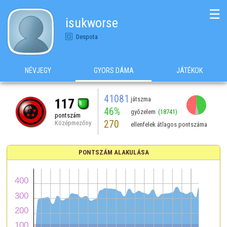
☰
isukworse
Despota
NÉVJEGY
GYORS DÁMA
JÁTÉKOK
41081
játszma
117
46%
győzelem
(18741)
pontszám
270
Középmezőny
ellenfelek átlagos pontszáma
PONTSZÁM ALAKULÁSA