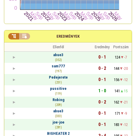


EREDMÉNYEK
Ellenfél
Eredmény
Pontszám
abue3
0 - 1
124
-7
(352)
sam777
0 - 2
144
-20
(197)
Pedejerete
0 - 1
156
-12
(251)
pussitive
1 - 0
141
15
(119)
Robing
0 - 2
162
-21
(209)
abue3
0 - 1
171
-9
(333)
joe-joe
0 - 1
183
-12
(281)
BIGHEATER 2
3 - 4
195
-12