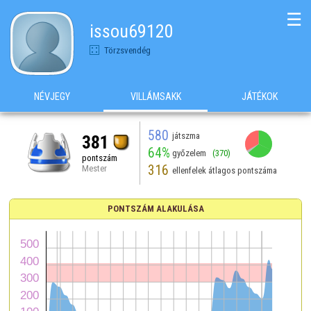
☰
issou69120
Törzsvendég
NÉVJEGY
VILLÁMSAKK
JÁTÉKOK
580
játszma
381
64%
győzelem
(370)
pontszám
316
Mester
ellenfelek átlagos pontszáma
PONTSZÁM ALAKULÁSA