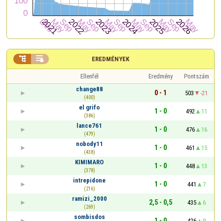


EREDMÉNYEK
Ellenfél
Eredmény
Pontszám
change88
0 - 1
503
-21
(400)
el grifo
1 - 0
492
11
(386)
lance761
1 - 0
476
16
(479)
nobody11
1 - 0
461
15
(438)
KIMIMARO
1 - 0
448
13
(378)
intrepidone
1 - 0
441
7
(216)
ramizi_2000
2,5 - 0,5
435
6
(269)
sombisdos
1 - 0
426
9