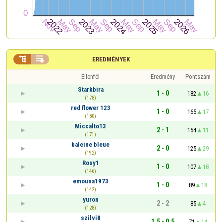


EREDMÉNYEK
Ellenfél
Eredmény
Pontszám
Starkbira
1 - 0
182
16
(178)
red flower 123
1 - 0
165
17
(180)
Miccalto13
2 - 1
154
11
(171)
baleine bleue
2 - 0
125
29
(192)
Rosy1
1 - 0
107
18
(146)
emouna1973
1 - 0
89
18
(142)
yuron
2 - 2
85
4
(128)
szilvi8
1,5 - 0,5
71
14