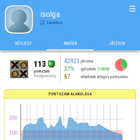
☰
isolga
Fanatikus
NÉVJEGY
AMŐBA
JÁTÉKOK
42923
játszma
113
37%
győzelem
(15859)
pontszám
87
Középmezőny
ellenfelek átlagos pontszáma
PONTSZÁM ALAKULÁSA