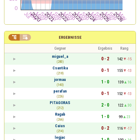


ERGEBNISSE
Gegner
Ergebnis
Rang
miguel_a
0 - 2
142
-15
(283)
Csantika
0 - 1
155
-13
(218)
jormau
1 - 0
139
16
(140)
perafan
0 - 1
152
-13
(226)
PITAGORAS
2 - 0
122
30
(212)
Ragab
1 - 0
99
23
(266)
Caius
0 - 2
116
-17
(214)
legjac
1 - 0
100
16