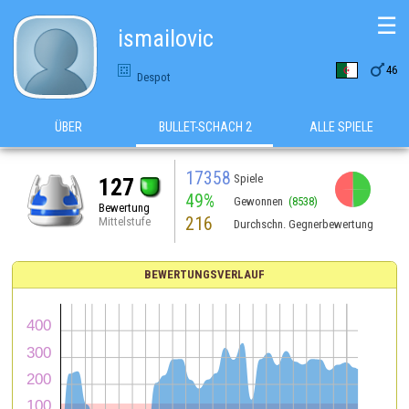
☰
ismailovic

46
Despot
ÜBER
BULLET-SCHACH 2
ALLE SPIELE
17358
Spiele
127
49%
Gewonnen
(8538)
Bewertung
216
Mittelstufe
Durchschn. Gegnerbewertung
BEWERTUNGSVERLAUF