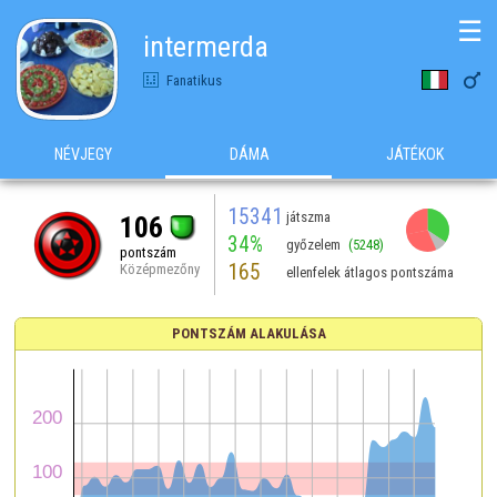
☰
intermerda

Fanatikus
NÉVJEGY
DÁMA
JÁTÉKOK
15341
játszma
106
34%
győzelem
(5248)
pontszám
165
Középmezőny
ellenfelek átlagos pontszáma
PONTSZÁM ALAKULÁSA