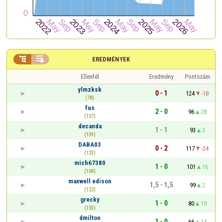


EREDMÉNYEK
Ellenfél
Eredmény
Pontszám
ylmzksk
0 - 1
124
-18
(78)
fus
2 - 0
96
28
(157)
decanda
1 - 1
93
3
(139)
DABA03
0 - 2
117
-24
(123)
mich67380
1 - 0
101
16
(104)
maxwell edison
1,5 - 1,5
99
2
(122)
grecky
1 - 0
80
19
(153)
dmilton
1 - 0
66
14