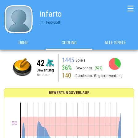
☰
infarto
Fod-Gott
ÜBER
CURLING
ALLE SPIELE
1445
Spiele
42
36%
Gewonnen
(527)
Bewertung
140
Amateur
Durchschn. Gegnerbewertung
BEWERTUNGSVERLAUF