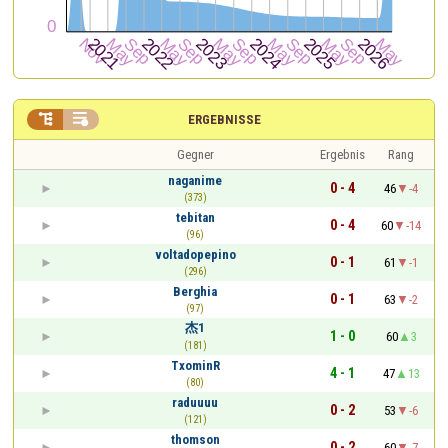


ERGEBNISSE
Gegner
Ergebnis
Rang
naganime
0 - 4
46
-4
(373)
tebitan
0 - 4
60
-14
(96)
voltadopepino
0 - 1
61
-1
(296)
Berghia
0 - 1
63
-2
(97)
杰1
1 - 0
60
3
(181)
TxominR
4 - 1
47
13
(80)
raduuuu
0 - 2
53
-6
(121)
thomson
0 - 2
60
-7