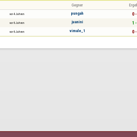
Gegner
Erge
pungah
0 -
vor 4 Jahren
juanini
1 -
vor 6 Jahren
vimale_1
0 -
vor 6 Jahren