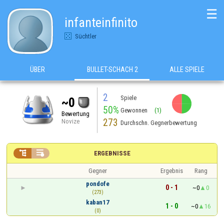
☰
infanteinfinito
Süchtler
ÜBER
BULLET-SCHACH 2
ALLE SPIELE
2
Spiele
~0
50%
Gewonnen
(1)
Bewertung
273
Novize
Durchschn. Gegnerbewertung


ERGEBNISSE
Gegner
Ergebnis
Rang
pondofe
0 - 1
~0
0
(273)
kaban17
1 - 0
~0
16
(0)