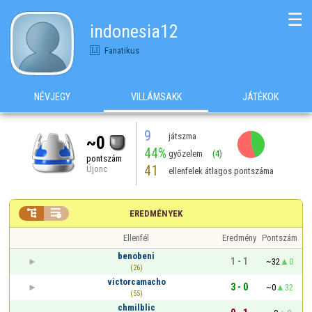
☰
indonesia12
Fanatikus
NÉVJEGY
VILLÁMSAKK
JÁTÉKOK
9
játszma
~0
44%
győzelem
(4)
pontszám
41
Újonc
ellenfelek átlagos pontszáma


EREDMÉNYEK
Ellenfél
Eredmény
Pontszám
benobeni
1 - 1
~32
0
(26)
victorcamacho
3 - 0
~0
32
(55)
chmilblic