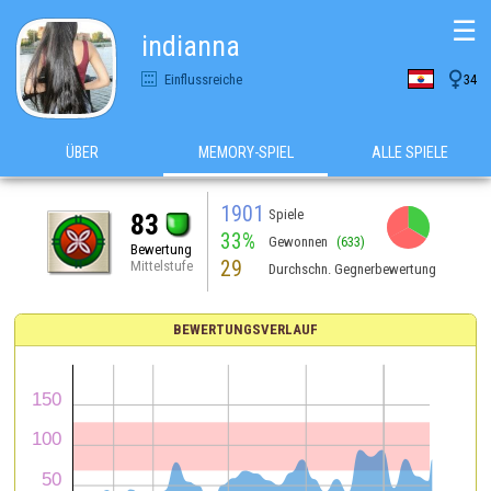
☰
indianna

Einflussreiche
34
ÜBER
MEMORY-SPIEL
ALLE SPIELE
1901
Spiele
83
33%
Gewonnen
(633)
Bewertung
29
Mittelstufe
Durchschn. Gegnerbewertung
BEWERTUNGSVERLAUF