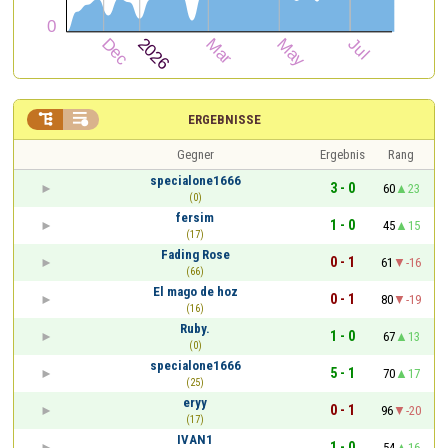


ERGEBNISSE
Gegner
Ergebnis
Rang
specialone1666
3 - 0
60
23
(0)
fersim
1 - 0
45
15
(17)
Fading Rose
0 - 1
61
-16
(66)
El mago de hoz
0 - 1
80
-19
(16)
Ruby.
1 - 0
67
13
(0)
specialone1666
5 - 1
70
17
(25)
eryy
0 - 1
96
-20
(17)
IVAN1
1 - 0
54
16