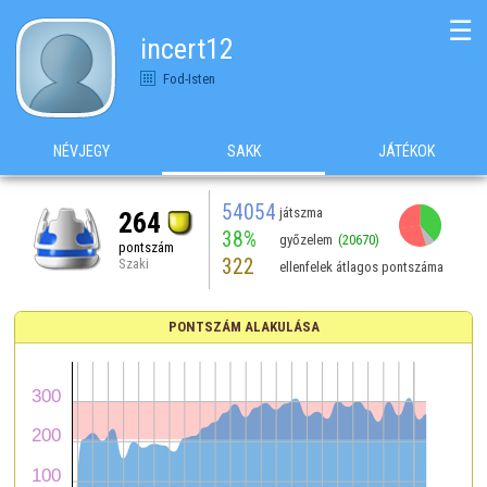
☰
incert12
Fod-Isten
NÉVJEGY
SAKK
JÁTÉKOK
54054
játszma
264
38%
győzelem
(20670)
pontszám
322
Szaki
ellenfelek átlagos pontszáma
PONTSZÁM ALAKULÁSA