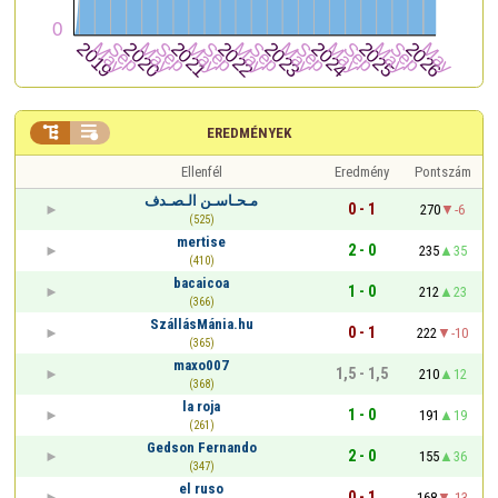


EREDMÉNYEK
Ellenfél
Eredmény
Pontszám
مـحـاسـن الـصـدف
0 - 1
270
-6
(525)
mertise
2 - 0
235
35
(410)
bacaicoa
1 - 0
212
23
(366)
SzállásMánia.hu
0 - 1
222
-10
(365)
maxo007
1,5 - 1,5
210
12
(368)
la roja
1 - 0
191
19
(261)
Gedson Fernando
2 - 0
155
36
(347)
el ruso
0 - 1
168
-13