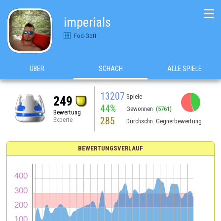
☰
imperials
Fod-Gott
ÜBER
SCHACH
ALLE SPIELE
13207
Spiele
249
44%
Gewonnen
(5761)
Bewertung
285
Experte
Durchschn. Gegnerbewertung
BEWERTUNGSVERLAUF