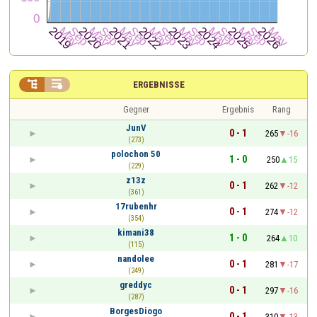


ERGEBNISSE
Gegner
Ergebnis
Rang
JunV
0 - 1
265
-16
(273)
polochon 50
1 - 0
250
15
(229)
z13z
0 - 1
262
-12
(361)
17rubenhr
0 - 1
274
-12
(354)
kimani38
1 - 0
264
10
(115)
nandolee
0 - 1
281
-17
(249)
greddyc
0 - 1
297
-16
(287)
BorgesDiogo
0 - 1
310
-13