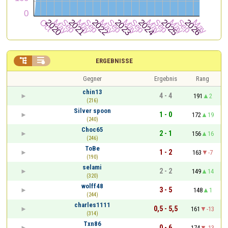


ERGEBNISSE
Gegner
Ergebnis
Rang
chin13
4 - 4
191
2
(216)
Silver spoon
1 - 0
172
19
(240)
Choc65
2 - 1
156
16
(246)
ToBe
1 - 2
163
-7
(190)
selami
2 - 2
149
14
(320)
wolff48
3 - 5
148
1
(244)
charles1111
0,5 - 5,5
161
-13
(314)
Txn86
0 - 6
174
-13