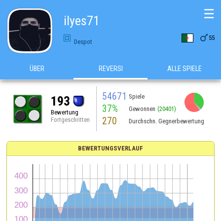
☰
ilyes71

55
Despot
ÜBER
REVERSI
ALLE SPIELE
54671
Spiele
193
37%
Gewonnen
(20401)
Bewertung
270
Fortgeschritten
Durchschn. Gegnerbewertung
BEWERTUNGSVERLAUF