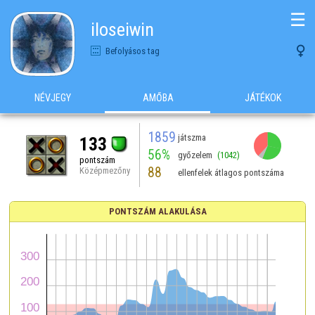
☰
iloseiwin

Befolyásos tag
NÉVJEGY
AMŐBA
JÁTÉKOK
1859
játszma
133
56%
győzelem
(1042)
pontszám
88
Középmezőny
ellenfelek átlagos pontszáma
PONTSZÁM ALAKULÁSA