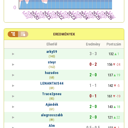


EREDMÉNYEK
Ellenfél
Eredmény
Pontszám
arky59
3 - 3
132
1
(140)
steyr
0 - 2
156
-24
(162)
hazudos
2 - 0
137
19
(68)
LENANTAIS44
1 - 1
142
-5
(69)
Trace2pneu
0 - 1
161
-19
(85)
Ajándék
2 - 0
143
18
(61)
alegrosszabb
2 - 0
121
22
(89)
Alm
0,5 - 0,5
122
-1