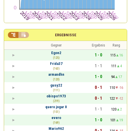


ERGEBNISSE
Gegner
Ergebnis
Rang
Egon2
1 - 0
115
16
(125)
Frida37
1 - 1
111
4
(163)
armandhn
1 - 0
94
17
(120)
gusy22
0 - 1
110
-16
(111)
obispo1973
0 - 1
122
-12
(219)
quero jogar 0
1 - 1
120
2
(151)
evero
1 - 0
101
19
(169)
Mario962
0 - 1
116
-15