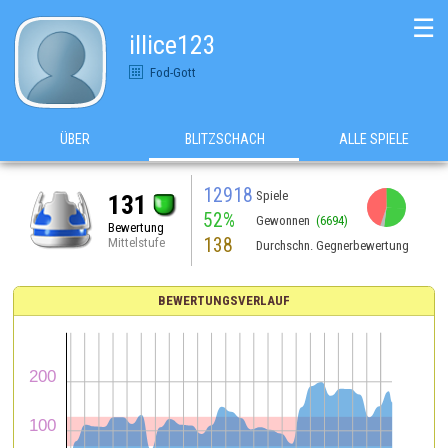
☰
illice123
Fod-Gott
ÜBER
BLITZSCHACH
ALLE SPIELE
12918
Spiele
131
52%
Gewonnen
(6694)
Bewertung
138
Mittelstufe
Durchschn. Gegnerbewertung
BEWERTUNGSVERLAUF