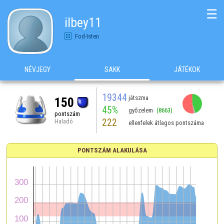
☰
ilbey11
Fod-Isten
NÉVJEGY
SAKK
JÁTÉKOK
19344
játszma
150
45%
győzelem
(8663)
pontszám
222
Haladó
ellenfelek átlagos pontszáma
PONTSZÁM ALAKULÁSA