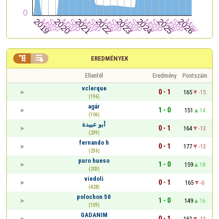


EREDMÉNYEK
Ellenfél
Eredmény
Pontszám
vclerque
0 - 1
165
-15
(196)
agár
1 - 0
151
14
(106)
أبو عبيدة
0 - 1
164
-13
(239)
fernando h
0 - 1
177
-13
(236)
puro hueso
1 - 0
159
18
(203)
viedoli
0 - 1
165
-6
(428)
polochon 50
1 - 0
149
16
(139)
GADANIM
0 - 1
162
-13