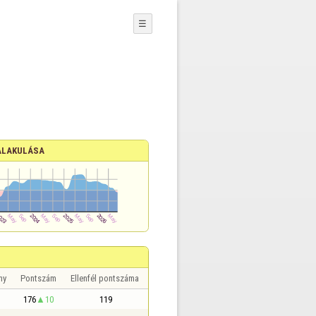
☰
ALAKULÁSA
ny
Pontszám
Ellenfél pontszáma
176
10
119