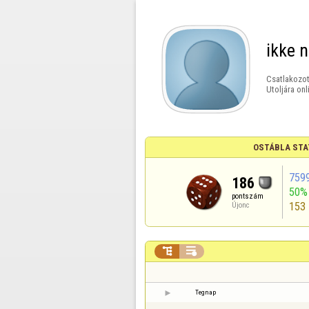
ikke 
Csatlakozot
Utoljára onl
OSTÁBLA STA
759
186
50%
pontszám
153
Újonc


Tegnap