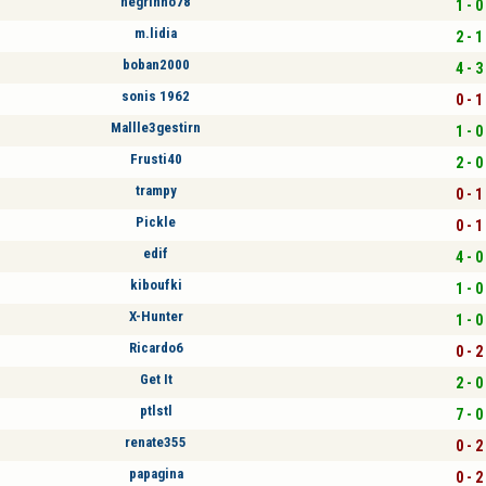
negrinho78
1 - 0
m.lidia
2 - 1
boban2000
4 - 3
sonis 1962
0 - 1
Mallle3gestirn
1 - 0
Frusti40
2 - 0
trampy
0 - 1
Pickle
0 - 1
edif
4 - 0
kiboufki
1 - 0
X-Hunter
1 - 0
Ricardo6
0 - 2
Get It
2 - 0
ptlstl
7 - 0
renate355
0 - 2
papagina
0 - 2