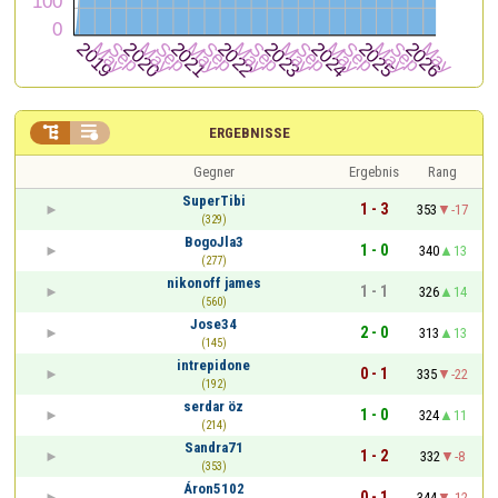


ERGEBNISSE
Gegner
Ergebnis
Rang
SuperTibi
1 - 3
353
-17
(329)
BogoJla3
1 - 0
340
13
(277)
nikonoff james
1 - 1
326
14
(560)
Jose34
2 - 0
313
13
(145)
intrepidone
0 - 1
335
-22
(192)
serdar öz
1 - 0
324
11
(214)
Sandra71
1 - 2
332
-8
(353)
Áron5102
0 - 1
344
-12