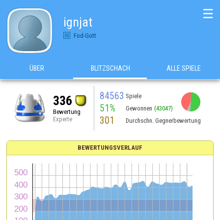
☰
ignjat
Fod-Gott
ÜBER
BLITZSCHACH
ALLE SPIELE
84563
Spiele
336
51%
Gewonnen
(43047)
Bewertung
301
Experte
Durchschn. Gegnerbewertung
BEWERTUNGSVERLAUF