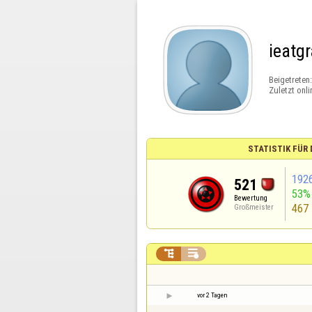
ieatg
Beigetreten
Zuletzt onli
STATISTIK FÜR
192
521
53%
Bewertung
467
Großmeister


vor 2 Tagen