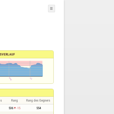
☰
SVERLAUF
is
Rang
Rang des Gegners
536
-15
554