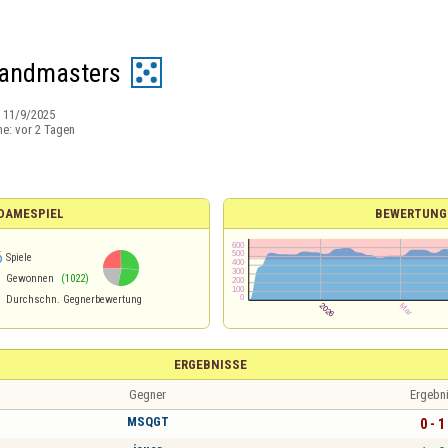
randmasters
:
11/9/2025
ne:
vor 2 Tagen
 DAMESPIEL
BEWERTUNG
6
Spiele
Gewonnen
(1022)
Durchschn. Gegnerbewertung
ERGEBNISSE
Gegner
Ergebn
MSQGT
0 - 1