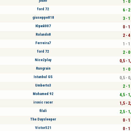
jouer
1 - 0
ford 72
6 - 2
giuseppe818
3 - 1
Юрий007
0 - 1
Rolando8
2 - 4
Ferreira7
1 - 1
ford 72
2 - 0
Nice2play
0,5 - 1
Rungrain
1 - 0
Istanbul GS
0,5 - 0
Umberto3
2 - 1
Mohamed 92
4,5 - 1
ironic racer
1,5 - 2
filali
2,5 - 1
The Daysleeper
0 - 1
Victor521
0 - 1