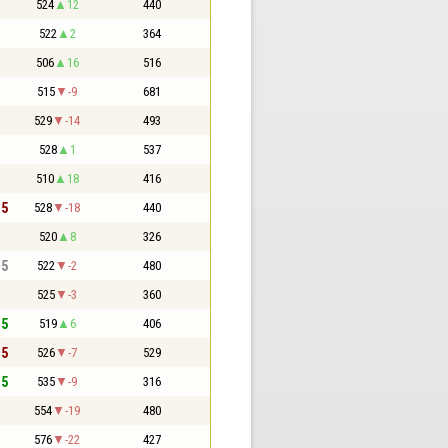
524
12
440
522
2
364
506
16
516
515
-9
681
529
-14
493
528
1
537
510
18
416
,5
528
-18
440
520
8
326
,5
522
-2
480
525
-3
360
,5
519
6
406
,5
526
-7
529
,5
535
-9
316
554
-19
480
576
-22
427