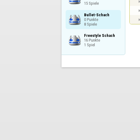
15 Spiele
Bullet-Schach

0 Punkte

8 Spiele
Freestyle Schach

16 Punkte

1 Spiel