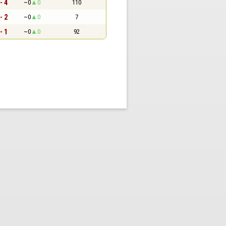
- 4
~0
0
110
- 2
~0
0
7
- 1
~0
0
92