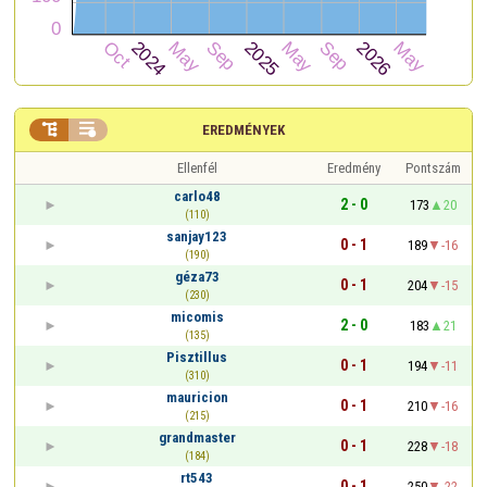


EREDMÉNYEK
Ellenfél
Eredmény
Pontszám
carlo48
2 - 0
173
20
(110)
sanjay123
0 - 1
189
-16
(190)
géza73
0 - 1
204
-15
(230)
micomis
2 - 0
183
21
(135)
Pisztillus
0 - 1
194
-11
(310)
mauricion
0 - 1
210
-16
(215)
grandmaster
0 - 1
228
-18
(184)
rt543
0 - 1
250
-22