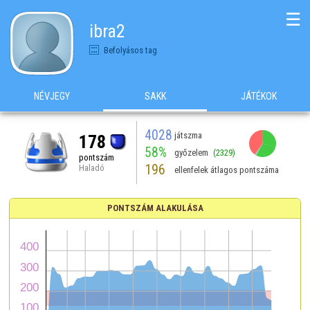
☰
ibra2
Befolyásos tag
NÉVJEGY
SAKK
JÁTÉKOK
4028
játszma
178
58%
győzelem
(2329)
pontszám
196
Haladó
ellenfelek átlagos pontszáma
PONTSZÁM ALAKULÁSA