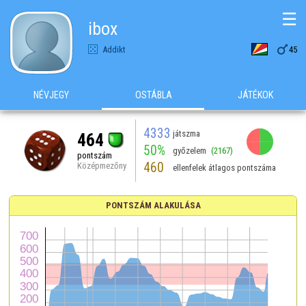
☰
ibox

Addikt
45
NÉVJEGY
OSTÁBLA
JÁTÉKOK
4333
játszma
464
50%
győzelem
(2167)
pontszám
460
Középmezőny
ellenfelek átlagos pontszáma
PONTSZÁM ALAKULÁSA