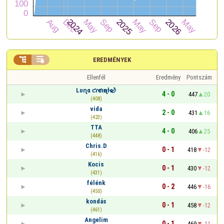


EREDMÉNYEK
Ellenfél
Eredmény
Pontszám
Lυɳα ƈɾҽƈιҽɳƚҽ🌙
4 - 0
447
20
(408)
vida
2 - 0
431
16
(423)
TTA
4 - 0
406
25
(448)
Chris.D
0 - 1
418
-12
(416)
Kocis
0 - 1
430
-12
(431)
félénk
0 - 2
446
-16
(450)
kondás
0 - 1
458
-12
(461)
Angelim
0 - 1
469
-11