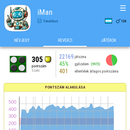
☰
iMan

Fanatikus
104
NÉVJEGY
REVERZI
JÁTÉKOK
22169
játszma
305
45%
győzelem
(9973)
pontszám
401
Szaki
ellenfelek átlagos pontszáma
PONTSZÁM ALAKULÁSA