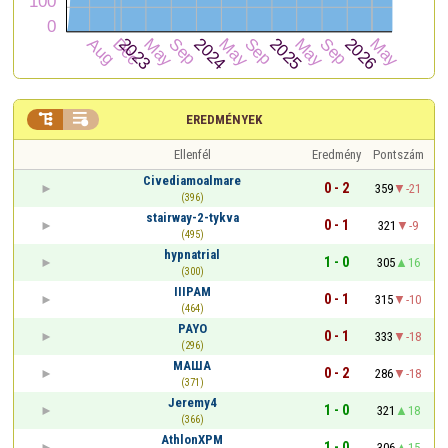


EREDMÉNYEK
Ellenfél
Eredmény
Pontszám
Civediamoalmare
0 - 2
359
-21
(396)
stairway-2-tykva
0 - 1
321
-9
(495)
hypnatrial
1 - 0
305
16
(300)
IIIPAM
0 - 1
315
-10
(464)
PAYO
0 - 1
333
-18
(296)
МАША
0 - 2
286
-18
(371)
Jeremy4
1 - 0
321
18
(366)
AthlonXPM
1 - 0
306
15