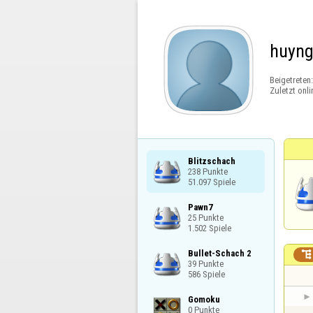
huyng
Beigetreten
Zuletzt onli
Blitzschach

238 Punkte

51.097 Spiele
Pawn7

25 Punkte

1.502 Spiele
Bullet-Schach 2


39 Punkte

586 Spiele
Gomoku

0 Punkte
