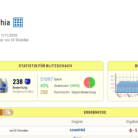
hia
:
1/11/2010
ne:
vor 23 Stunden
STATISTIK FÜR BLITZSCHACH
B
51097
Spiele
238
49%
Gewonnen
(24976)
Bewertung
250
Fortgeschritten
Durchschn. Gegnerbewertung

ERGEBNISSE
Gegner
Ergebn
szenti64
0 - 1
vor 23 Stunden