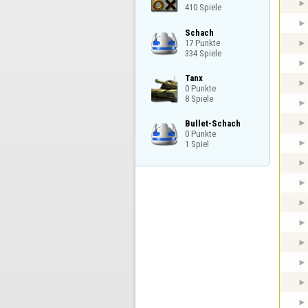
410 Spiele
Schach

17 Punkte

334 Spiele
Tanx

0 Punkte

8 Spiele
Bullet-Schach

0 Punkte

1 Spiel