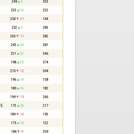
249
6
333
233
16
232
254
-21
144
252
2
283
263
-11
382
243
20
381
221
22
346
198
23
374
210
-12
304
196
14
158
180
16
182
199
-19
266
,5
173
26
217
189
-16
193
175
14
122
184
-9
359