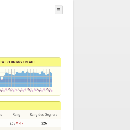
☰
EWERTUNGSVERLAUF
is
Rang
Rang des Gegners
255
-17
226