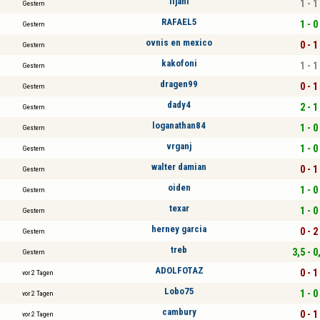
iljani
1 - 1
Gestern
RAFAEL5
1 - 0
Gestern
ovnis en mexico
0 - 1
Gestern
kakofoni
1 - 1
Gestern
dragen99
0 - 1
Gestern
dady4
2 - 1
Gestern
loganathan84
1 - 0
Gestern
vrganj
1 - 0
Gestern
walter damian
0 - 1
Gestern
oiden
1 - 0
Gestern
texar
1 - 0
Gestern
herney garcia
0 - 2
Gestern
treb
3,5 - 0
Gestern
ADOLFOTAZ
0 - 1
vor 2 Tagen
Lobo75
1 - 0
vor 2 Tagen
cambury
0 - 1
vor 2 Tagen