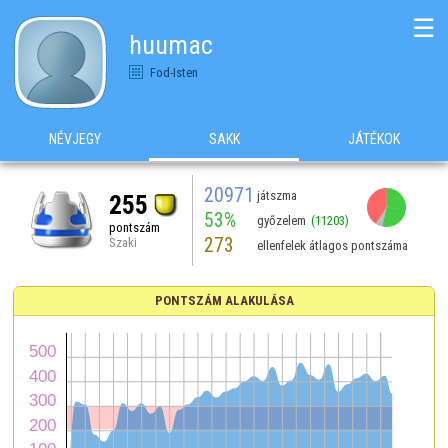
☰
huumac
Fod-Isten
NÉVJEGY
SAKK
JÁTÉKOK
20971
játszma
255
53%
győzelem
(11203)
pontszám
273
Szaki
ellenfelek átlagos pontszáma
PONTSZÁM ALAKULÁSA