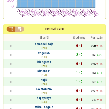


EREDMÉNYEK
Ellenfél
Eredmény
Pontszám
comecei hoje
0 - 1
270
-15
(286)
xhgc555
2 - 0
250
20
(185)
klungston
0 - 1
265
-15
(295)
simones1
1 - 0
254
11
(153)
hujik
1 - 0
238
16
(240)
LA MAKINA
0 - 1
252
-14
(288)
happyDays
0 - 1
260
-8
(440)
MikellAngelo
0 - 1
281
-21