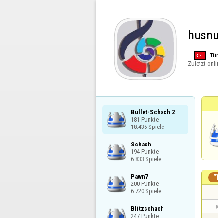
husnu
Tür
Zuletzt onli
Bullet-Schach 2

181 Punkte

18.436 Spiele
Schach

194 Punkte

6.833 Spiele
Pawn7

200 Punkte

6.720 Spiele
Blitzschach

247 Punkte
