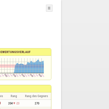
☰
BEWERTUNGSVERLAUF
nis
Rang
Rang des Gegners
3
204
-23
270