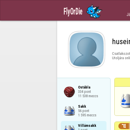
J
husein
Csatlakozot
Utoljára onl
Ostábla

334 pont

11 538 meccs
Sakk

56 pont

1 595 meccs
Villámsakk


1 pont
