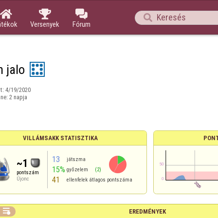




átékok
Versenyek
Fórum
 jalo
t:
4/19/2020
ine:
2 napja
VILLÁMSAKK STATISZTIKA
PON
13
játszma
~1
15%
győzelem
(2)
pontszám
41
Újonc
ellenfelek átlagos pontszáma

EREDMÉNYEK