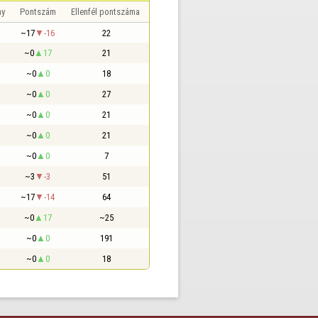
ny
Pontszám
Ellenfél pontszáma
~17
-16
22
~0
17
21
~0
0
18
~0
0
27
~0
0
21
~0
0
21
~0
0
7
~3
-3
51
~17
-14
64
~0
17
~25
~0
0
191
~0
0
18