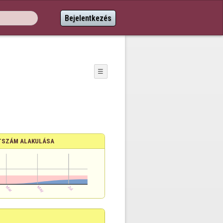
Bejelentkezés
☰
TSZÁM ALAKULÁSA