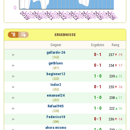


ERGEBNISSE
Gegner
Ergebnis
Rang
gallardo-26
0 - 1
237
-19
(162)
getblues
0 - 1
254
-17
(237)
beginner12
1 - 0
239
15
(222)
todor2
0 - 1
255
-16
(252)
emanuel24
1 - 0
238
17
(257)
Rafael905
1 - 0
222
16
(220)
Federico10
0 - 1
236
-14
(284)
ahora mismo
1 - 0
220
16