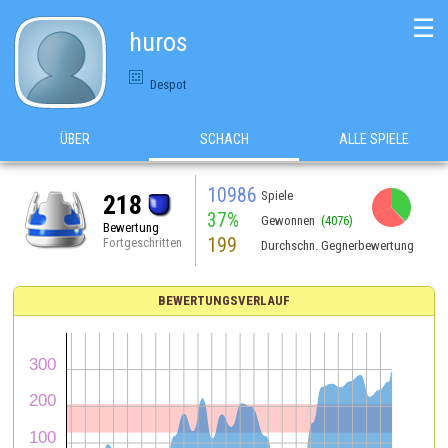
☰
huros
Despot
ÜBER
SCHACH
ALLE SPIELE
10986
Spiele
218
37%
Gewonnen
(4076)
Bewertung
199
Fortgeschritten
Durchschn. Gegnerbewertung
BEWERTUNGSVERLAUF