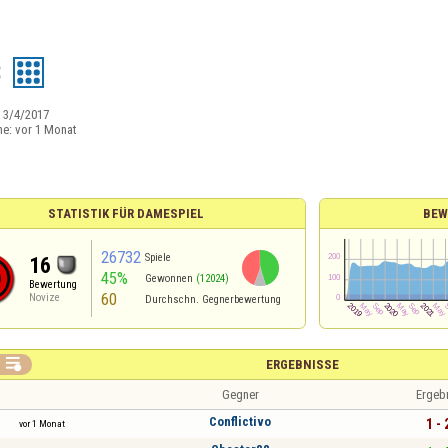
3
:
3/4/2017
ne:
vor 1 Monat
STATISTIK FÜR DAMESPIEL
BEW
26732
Spiele
16
45%
Gewonnen
(12024)
Bewertung
60
Novize
Durchschn. Gegnerbewertung

ERGEBNISSE
Gegner
Ergeb
Conflictivo
1 - 
vor 1 Monat