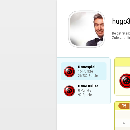
hugo
Beigetreten
Zuletzt onli
Damespiel

16 Punkte

26.732 Spiele
Dame Bullet

0 Punkte

92 Spiele
