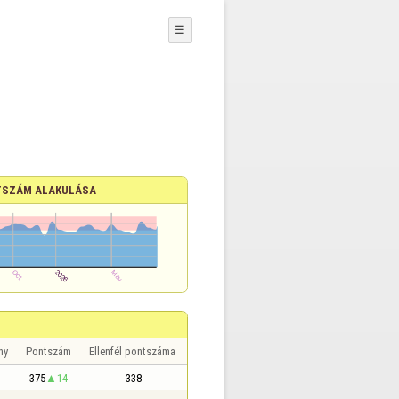
☰
SZÁM ALAKULÁSA
ny
Pontszám
Ellenfél pontszáma
375
14
338