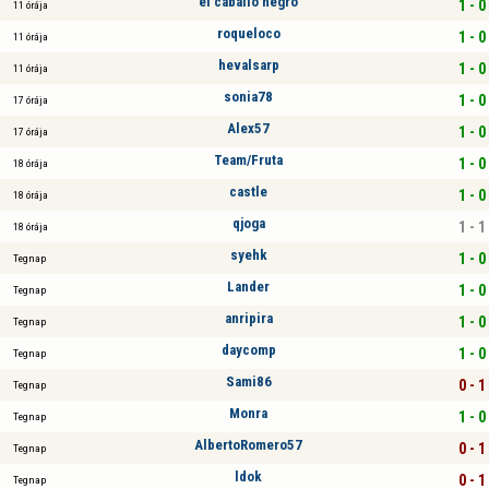
el caballo negro
1 - 0
11 órája
roqueloco
1 - 0
11 órája
hevalsarp
1 - 0
11 órája
sonia78
1 - 0
17 órája
Alex57
1 - 0
17 órája
Team/Fruta
1 - 0
18 órája
castle
1 - 0
18 órája
qjoga
1 - 1
18 órája
syehk
1 - 0
Tegnap
Lander
1 - 0
Tegnap
anripira
1 - 0
Tegnap
daycomp
1 - 0
Tegnap
Sami86
0 - 1
Tegnap
Monra
1 - 0
Tegnap
AlbertoRomero57
0 - 1
Tegnap
ldok
0 - 1
Tegnap