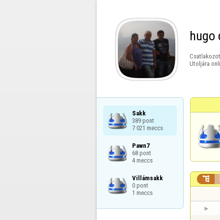
hugo 
Csatlakozot
Utoljára onl
Sakk

389 pont

7 021 meccs
Pawn7

68 pont

4 meccs
Villámsakk


0 pont

1 meccs