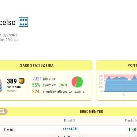
celso
t:
2/7/2025
ine:
19 órája
SAKK STATISZTIKA
PONT
7021
játszma
389
55%
győzelem
(3877)
pontszám
224
Mester
ellenfelek átlagos pontszáma

EREDMÉNYEK
Ellenfél
Eredmé
saba408
1 - 0
11 órája