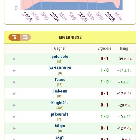


ERGEBNISSE
Gegner
Ergebnis
Rang
polo polo
0 - 1
~39
-14
(85)
GANADOR 20
1 - 0
~24
15
(0)
Tatico
1 - 0
~4
20
(95)
jimbeam
0 - 1
~17
-13
(84)
Knight01.
0 - 1
~20
-3
(388)
pfkouraf1
1 - 0
~0
20
(79)
bilgin
0 - 1
~12
-12
(0)
akg1
0 - 1
~18
-6