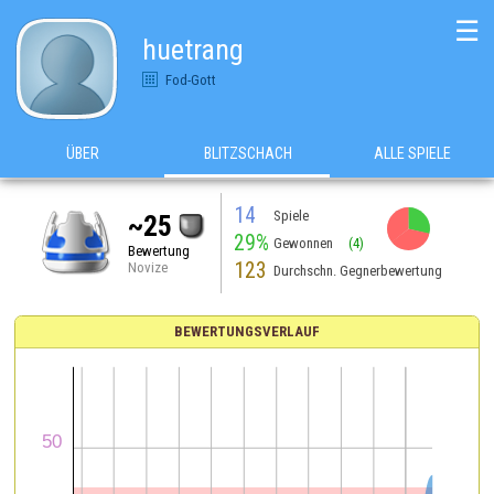
☰
huetrang
Fod-Gott
ÜBER
BLITZSCHACH
ALLE SPIELE
14
Spiele
~25
29%
Gewonnen
(4)
Bewertung
123
Novize
Durchschn. Gegnerbewertung
BEWERTUNGSVERLAUF