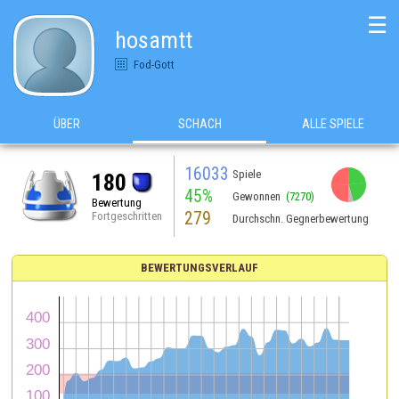
☰
hosamtt
Fod-Gott
ÜBER
SCHACH
ALLE SPIELE
16033
Spiele
180
45%
Gewonnen
(7270)
Bewertung
279
Fortgeschritten
Durchschn. Gegnerbewertung
BEWERTUNGSVERLAUF