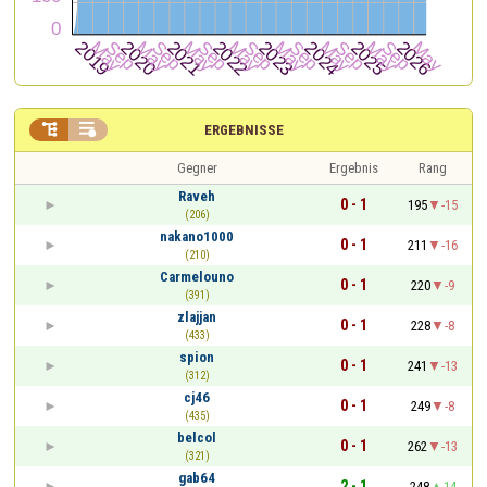


ERGEBNISSE
Gegner
Ergebnis
Rang
Raveh
0 - 1
195
-15
(206)
nakano1000
0 - 1
211
-16
(210)
Carmelouno
0 - 1
220
-9
(391)
zlajjan
0 - 1
228
-8
(433)
spion
0 - 1
241
-13
(312)
cj46
0 - 1
249
-8
(435)
belcol
0 - 1
262
-13
(321)
gab64
2 - 1
248
14