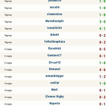
ynnad026
1 - 0
Tegnap
miro56
1 - 0
Tegnap
slowmotion
1 - 0
Tegnap
Mustafasüphi
3 - 0
Tegnap
Ismail6262
4 - 1
Tegnap
Bde69
0 - 2
Tegnap
felkelőnapháza
0 - 2
Tegnap
flora4444
0 - 5
2 napja
GaetanoCT
0 - 1
2 napja
ღعنيدهღ
1 - 0
2 napja
Romanul
4 - 6
3 napja
armandotyger
1 - 2
4 napja
rudilat
1 - 0
4 napja
Mm5
0 - 1
4 napja
Eleanor Rigby
0 - 2
4 napja
Ruperto
0 - 1
4 napja