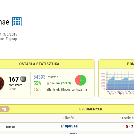
nse
t:
3/5/2015
ine:
Tegnap
OSTÁBLA STATISZTIKA
PON
54393
játszma
167
55%
győzelem
(29909)
pontszám
155
Újonc
ellenfelek átlagos pontszáma

EREDMÉNYEK
Ellenfél
Eredmé
E10puSea
0 - 2
Tegnap