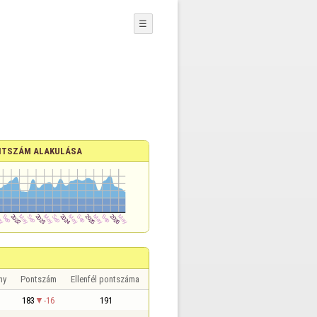
☰
TSZÁM ALAKULÁSA
ny
Pontszám
Ellenfél pontszáma
183
-16
191