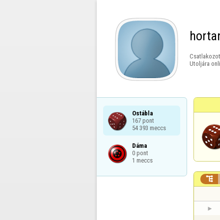
horta
Csatlakozot
Utoljára onl
Ostábla

167 pont

54 393 meccs
Dáma

0 pont

1 meccs
