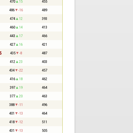
470
15
455
486
-16
489
474
12
393
460
14
413
443
17
466
427
16
421
5
435
-8
487
412
23
403
434
-22
457
416
18
462
397
19
464
377
20
463
388
-11
496
401
-13
464
418
-12
511
431
-13
505