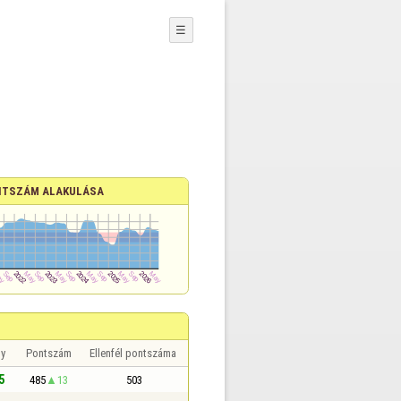
☰
TSZÁM ALAKULÁSA
y
Pontszám
Ellenfél pontszáma
5
485
13
503