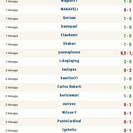
Wagner57
1 - 0
1 hónapja
MAKAVELI
0 - 1
1 hónapja
Qorioau
1 - 0
1 hónapja
baumpaul
1 - 0
1 hónapja
Claudemir
1 - 0
1 hónapja
Shakari
1 - 0
1 hónapja
youmayloose
0,5 - 1,
1 hónapja
Likeplaying
2 - 0
1 hónapja
taulopes
0 - 2
2 hónapja
kamilos31
1 - 0
2 hónapja
Carlos Roberti
1 - 0
2 hónapja
bertstewart
1 - 0
2 hónapja
ourives
0 - 1
2 hónapja
Wilson F
0 - 1
2 hónapja
PuntoCardinal
0 - 1
2 hónapja
lgshelio
0 - 1
2 hónapja