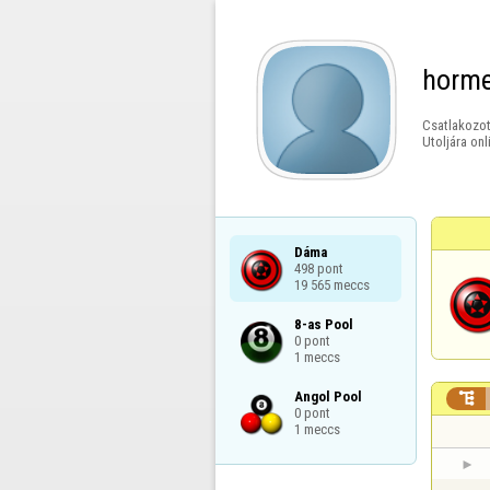
horme
Csatlakozot
Utoljára onl
Dáma

498 pont

19 565 meccs
8-as Pool

0 pont

1 meccs
Angol Pool


0 pont

1 meccs