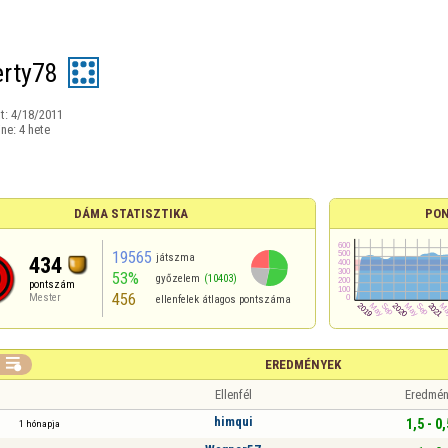
rty78
t:
4/18/2011
ine:
4 hete
DÁMA STATISZTIKA
PON
19565
játszma
434
53%
győzelem
(10403)
pontszám
456
Mester
ellenfelek átlagos pontszáma

EREDMÉNYEK
Ellenfél
Eredmén
himqui
1,5 - 0,
1 hónapja