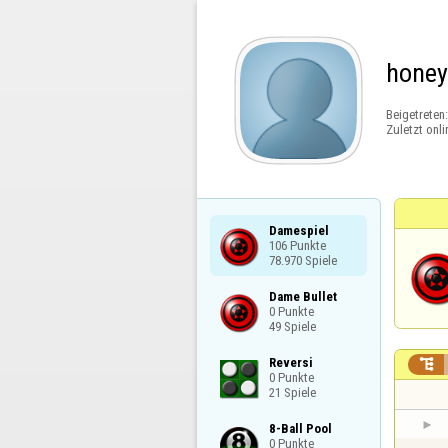
honeyl
Beigetreten
Zuletzt onli
Damespiel

106 Punkte

78.970 Spiele
Dame Bullet

0 Punkte

49 Spiele
Reversi


0 Punkte

21 Spiele
8-Ball Pool

0 Punkte
