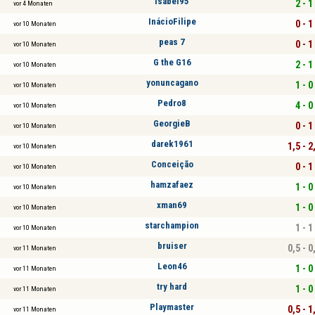
Isabel95
2 - 1
vor 4 Monaten
InácioFilipe
0 - 1
vor 10 Monaten
peas 7
0 - 1
vor 10 Monaten
G the G16
2 - 1
vor 10 Monaten
yonuncagano
1 - 0
vor 10 Monaten
Pedro8
4 - 0
vor 10 Monaten
GeorgieB
0 - 1
vor 10 Monaten
darek1961
1,5 - 2
vor 10 Monaten
Conceição
0 - 1
vor 10 Monaten
hamzafaez
1 - 0
vor 10 Monaten
xman69
1 - 0
vor 10 Monaten
starchampion
1 - 1
vor 10 Monaten
bruiser
0,5 - 0
vor 11 Monaten
Leon46
1 - 0
vor 11 Monaten
try hard
1 - 0
vor 11 Monaten
Playmaster
0,5 - 1
vor 11 Monaten