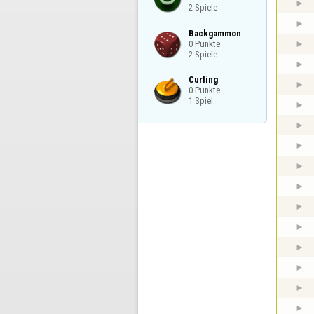
2 Spiele
Backgammon

0 Punkte

2 Spiele
Curling

0 Punkte

1 Spiel