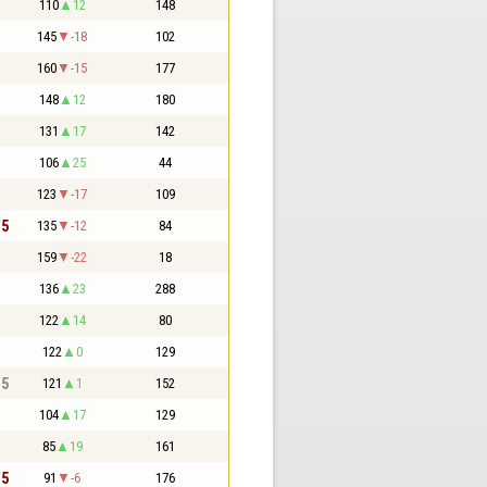
110
12
148
145
-18
102
160
-15
177
148
12
180
131
17
142
106
25
44
123
-17
109
,5
135
-12
84
159
-22
18
136
23
288
122
14
80
122
0
129
,5
121
1
152
104
17
129
85
19
161
,5
91
-6
176