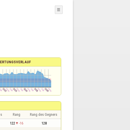
☰
ERTUNGSVERLAUF
is
Rang
Rang des Gegners
122
-16
128