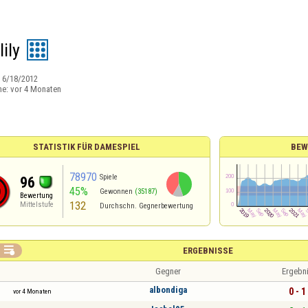
ily
:
6/18/2012
ne:
vor 4 Monaten
STATISTIK FÜR DAMESPIEL
BEW
78970
Spiele
96
45%
Gewonnen
(35187)
Bewertung
132
Mittelstufe
Durchschn. Gegnerbewertung

ERGEBNISSE
Gegner
Ergebn
albondiga
0 - 1
vor 4 Monaten