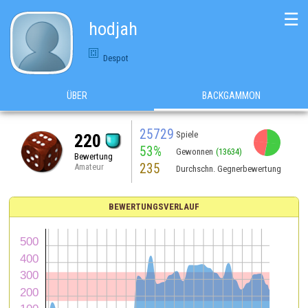
☰
hodjah
Despot
ÜBER
BACKGAMMON
25729
Spiele
220
53%
Gewonnen
(13634)
Bewertung
235
Amateur
Durchschn. Gegnerbewertung
BEWERTUNGSVERLAUF