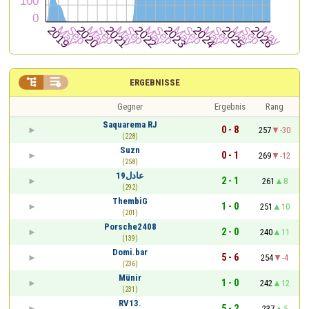


ERGEBNISSE
Gegner
Ergebnis
Rang
Saquarema RJ
0 - 8
257
-30
(228)
Suzn
0 - 1
269
-12
(258)
عادل19
2 - 1
261
8
(292)
ThembiG
1 - 0
251
10
(201)
Porsche2408
2 - 0
240
11
(139)
Domi.bar
5 - 6
254
-4
(236)
Münir
1 - 0
242
12
(231)
RV13.
5 - 2
237
5