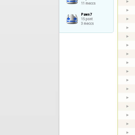
11 meccs
Pawn7

15 pont

3 meccs