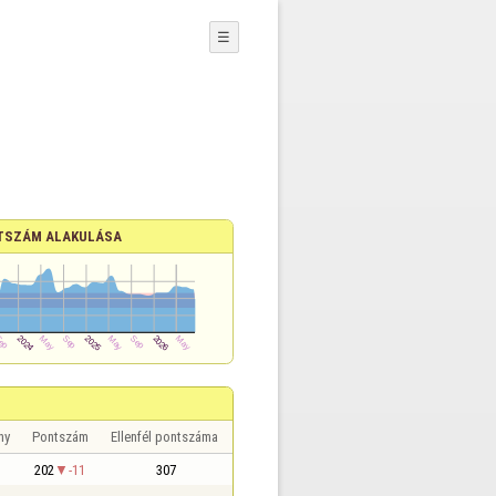
☰
TSZÁM ALAKULÁSA
ny
Pontszám
Ellenfél pontszáma
202
-11
307