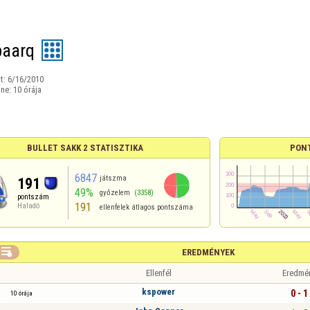
paarq
t:
6/16/2010
ine:
10 órája
BULLET SAKK 2 STATISZTIKA
PON
6847
játszma
191
49%
győzelem
(3358)
pontszám
191
Haladó
ellenfelek átlagos pontszáma

EREDMÉNYEK
Ellenfél
Eredmé
kspower
0 - 1
10 órája