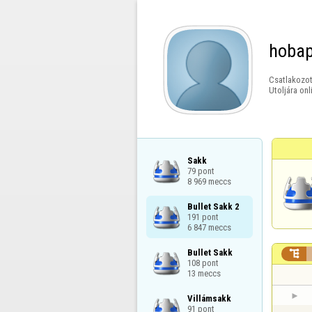
hoba
Csatlakozot
Utoljára onl
Sakk

79 pont

8 969 meccs
Bullet Sakk 2

191 pont

6 847 meccs
Bullet Sakk


108 pont

13 meccs
Villámsakk

91 pont
