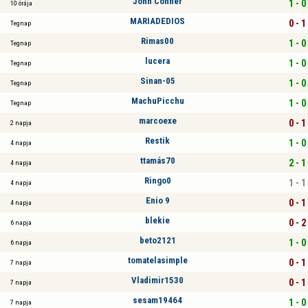
John Conner
1 - 0
10 órája
MARIADEDIOS
0 - 1
Tegnap
Rimas00
1 - 0
Tegnap
lucera
1 - 0
Tegnap
Sinan-05
1 - 0
Tegnap
MachuPicchu
1 - 0
Tegnap
marcoexe
0 - 1
2 napja
Restik
1 - 0
4 napja
ttamás70
2 - 1
4 napja
Ringo0
1 - 1
4 napja
Enio 9
0 - 1
4 napja
blekie
0 - 2
6 napja
beto2121
1 - 0
6 napja
tomatelasimple
0 - 1
7 napja
Vladimir1530
0 - 1
7 napja
sesam19464
1 - 0
7 napja