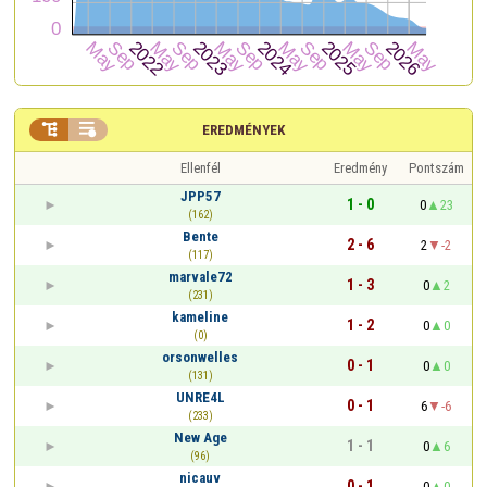


EREDMÉNYEK
Ellenfél
Eredmény
Pontszám
JPP57
1 - 0
0
23
(162)
Bente
2 - 6
2
-2
(117)
marvale72
1 - 3
0
2
(231)
kameline
1 - 2
0
0
(0)
orsonwelles
0 - 1
0
0
(131)
UNRE4L
0 - 1
6
-6
(233)
New Age
1 - 1
0
6
(96)
nicauv
0 - 1
0
0