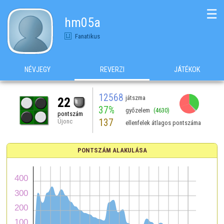
☰
hm05a
Fanatikus
NÉVJEGY
REVERZI
JÁTÉKOK
12568
játszma
22
37%
győzelem
(4630)
pontszám
137
Újonc
ellenfelek átlagos pontszáma
PONTSZÁM ALAKULÁSA