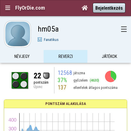
FlyOrDie.com


Bejelentkezés
hm05a
☰
Fanatikus
NÉVJEGY
REVERZI
JÁTÉKOK
12568
játszma
22
37%
győzelem
(4630)
pontszám
137
Újonc
ellenfelek átlagos pontszáma
PONTSZÁM ALAKULÁSA