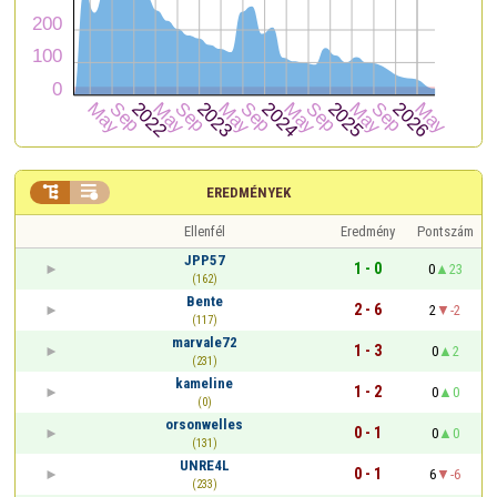


EREDMÉNYEK
Ellenfél
Eredmény
Pontszám
JPP57
1 - 0
0
23
(162)
Bente
2 - 6
2
-2
(117)
marvale72
1 - 3
0
2
(231)
kameline
1 - 2
0
0
(0)
orsonwelles
0 - 1
0
0
(131)
UNRE4L
0 - 1
6
-6
(233)