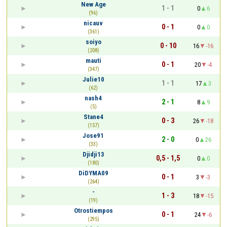
New Age
1 - 1
0
6
(96)
nicauv
0 - 1
0
0
(361)
soiyo
0 - 10
16
-16
(208)
mauti
0 - 1
20
-4
(347)
Julie10
1 - 1
17
3
(62)
nash4
2 - 1
8
9
(5)
Stane4
0 - 3
26
-18
(157)
Jose91
2 - 0
0
26
(33)
Djidji13
0,5 - 1,5
0
0
(180)
DiDYMA09
0 - 1
3
-3
(264)
-
1 - 3
18
-15
(19)
Otrostiempos
0 - 1
24
-6
(295)