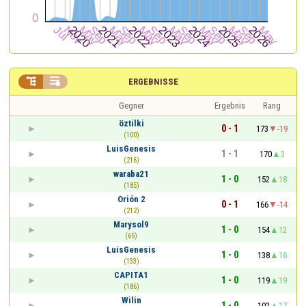


ERGEBNISSE
Gegner
Ergebnis
Rang
öztilki
0 - 1
173
-19
(100)
LuisGenesis
1 - 1
170
3
(216)
waraba21
1 - 0
152
18
(185)
Orión 2
0 - 1
166
-14
(212)
Marysol9
1 - 0
154
12
(65)
LuisGenesis
1 - 0
138
16
(133)
CAPITA1
1 - 0
119
19
(186)
Wilin
1 - 0
102
17