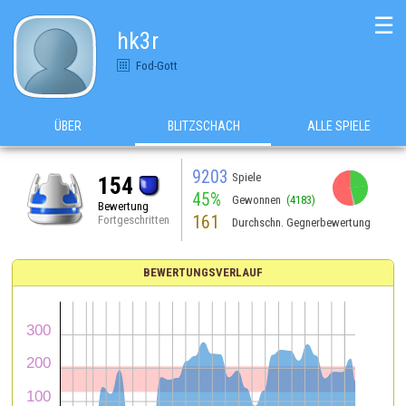
☰
hk3r
Fod-Gott
ÜBER
BLITZSCHACH
ALLE SPIELE
9203
Spiele
154
45%
Gewonnen
(4183)
Bewertung
161
Fortgeschritten
Durchschn. Gegnerbewertung
BEWERTUNGSVERLAUF