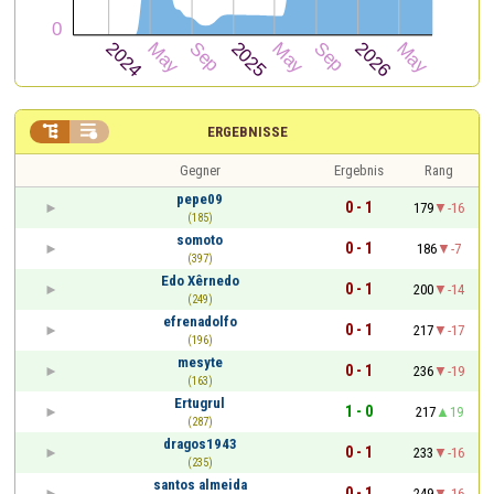


ERGEBNISSE
Gegner
Ergebnis
Rang
pepe09
0 - 1
179
-16
(185)
somoto
0 - 1
186
-7
(397)
Edo Xêrnedo
0 - 1
200
-14
(249)
efrenadolfo
0 - 1
217
-17
(196)
mesyte
0 - 1
236
-19
(163)
Ertugrul
1 - 0
217
19
(287)
dragos1943
0 - 1
233
-16
(235)
santos almeida
0 - 1
249
-16