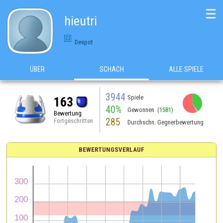
☰
hieutri
Despot
ÜBER
SCHACH
ALLE SPIELE
3944
Spiele
163
40%
Gewonnen
(1581)
Bewertung
285
Fortgeschritten
Durchschn. Gegnerbewertung
BEWERTUNGSVERLAUF