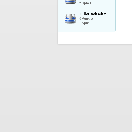
2 Spiele
Bullet-Schach 2

0 Punkte

1 Spiel