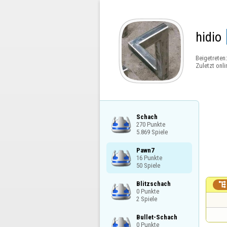
hidio
Beigetreten
Zuletzt onli
Schach

270 Punkte

5.869 Spiele
Pawn7

16 Punkte

50 Spiele
Blitzschach


0 Punkte

2 Spiele
Bullet-Schach

0 Punkte
