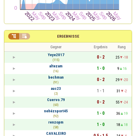


ERGEBNISSE
Gegner
Ergebnis
Rang
Yeye2017
0 - 2
25
-18
(115)
altezam
1 - 0
9
16
(16)
bechman
0 - 2
29
-20
(91)
auc23
1 - 1
31
-2
(2)
Cuervo.79
0 - 2
55
-24
(60)
nehézsport45
1 - 0
36
19
(92)
renzopm
1 - 0
18
18
(58)
CAVALEIRO
0,5 - 1,5
24
-6