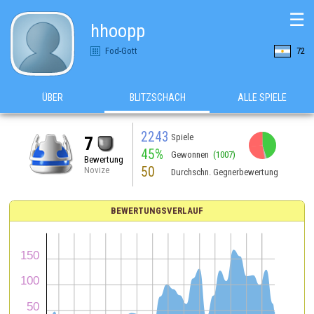
☰
hhoopp
Fod-Gott
72
ÜBER
BLITZSCHACH
ALLE SPIELE
2243
Spiele
7
45%
Gewonnen
(1007)
Bewertung
50
Novize
Durchschn. Gegnerbewertung
BEWERTUNGSVERLAUF